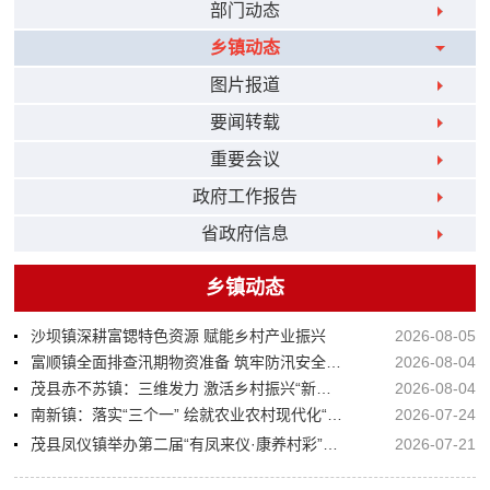
部门动态
乡镇动态
图片报道
要闻转载
重要会议
政府工作报告
省政府信息
乡镇动态
沙坝镇深耕富锶特色资源 赋能乡村产业振兴
2026-08-05
富顺镇全面排查汛期物资准备 筑牢防汛安全防线
2026-08-04
茂县赤不苏镇：三维发力 激活乡村振兴“新引擎 ”
2026-08-04
南新镇：落实“三个一” 绘就农业农村现代化“实景图”
2026-07-24
茂县凤仪镇举办第二届“有凤来仪·康养村彩”群众文化活动
2026-07-21