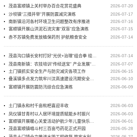
茂县富顺镇上关村举办百合花赏花盛典
2026-07-20
沙坝镇“三措并举”开展防震减灾演练
2026-07-17
南新镇沿河各村环境卫生问题整改有序推进
2026-07-16
富顺镇开展山洪泥石流灾害“双盲”应急演练
2026-07-15
赤不苏镇免费发放植保药剂 护航粮食安全
2026-07-14
茂县沟口镇长安村打好“光伏+治理”组合拳 绘就洁净宜居新画卷
2026-07-14
茂县南新镇：农技培训“传经送宝” 产业发展“强筋壮骨”
2026-07-07
土门镇抓实安全生产与防灾减灾各项工作
2026-06-15
叠溪镇多点发力筑牢川汶高速建设汛期安全屏障
2026-06-10
富顺镇开展防震防汛综合应急演练
2026-06-09
土门镇永和村千亩枇杷喜迎丰收
2026-06-03
凤仪镇甘青村以人居环境提质赋能乡村振兴
2026-06-03
富顺镇开展暖心关爱活动护航少年儿童快乐成长
2026-06-01
茂县富顺镇唱斗村三百亩芍药花正式开园
2026-05-28
茂县土门镇全力推进水毁工程修复 筑牢水利安全防线
2026-05-27