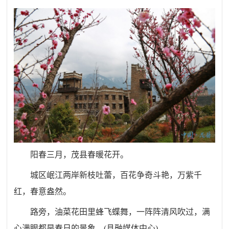
阳春三月，
茂县
春暖花开。
城区岷江两岸新枝吐蕾，
百花
争奇斗艳，万紫千
红，春意盎然。
路旁
，
油菜花田里蜂飞蝶舞，一阵阵清风吹过，满
心满眼都是春日的
景象
。
(
县融媒体中心
)