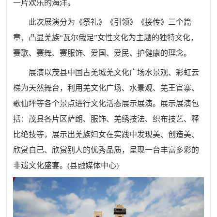
一片欢乐的海洋。
此次展演分为《祭礼》《引领》《接传》三个篇
章
，
凸显羌族
“瓦尔俄足”女性文化为主题的独特文化，
赛歌、赛舞、赛服饰、爱国、爱民、护健康
的理念。
展演
以
茂县
中国古羌城羌文化广场水景观、彩虹云
梯为天然舞台，利用羌文化广场、水景观、羌王官寨、
歌仙坪等各个景点进行文化活态展示展演
。
展示展演包
括：茂县各片区萨朗、服饰、羌绣技法、织布技艺、释
比绝技
等，展示出羌族妇女在
实践中发现美、创造美
、
欣赏自己、欣赏别人
的优秀品质，
呈现一台丰富多彩的
非遗文化盛宴。
(
县融媒体中心
)