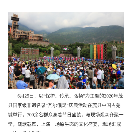
6月
25
日，以
“保护、传承、弘扬”
为主题的
20
20
年茂
县国家级非遗名录
“瓦尔俄足”庆典活动在
茂县
中国古羌
城举行，
700余名群众身着节日盛装，与现场观众齐聚一
堂，载歌载舞，上演一场原生态的文化盛宴，现场汇成