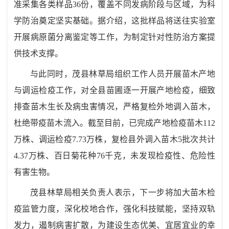
准采集各类样品
36份，覆盖不同发病阶段与区域，为科
学防治奠定坚实基础。据介绍，这批样品将送往实验室
开展病原菌分离鉴定等工作，为制定针对性防治方案提
供技术支撑。
与此同时，茂县林草局组织工作人员开展苗木产地
与调运检疫工作，对全县苗圃逐一开展产地检疫，细致
排查苗木生长及病虫害情况，严格复检外地调入苗木，
杜绝带疫苗木流入。截至目前，已完成产地检疫苗木
112
万株、调运检疫7.73万株，复检县外调入苗木5批次共计
4.37万株、百日菊花种76千克，未发现检疫性、危险性
有害生物。
茂县林草局相关负责人表示，下一步将加大苗木检
疫监管力度，深化校地合作，强化科技赋能，坚持双轨
发力，遏制病害扩散，为建设生态优美、宜居宜业的幸