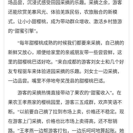
场品尝，沉浸式感受田园采摘的乐趣。采摘之余，游客
还能欣赏羌寨风光、体验羌族民俗，农旅融合的新模
式，让小小甜樱桃，成为带动群众增收、激活乡村旅游
的“甜蜜引擎”。
“每年甜樱桃成熟的时候我们都要来采摘，自己摘的
新鲜又放心，顺便给家里的亲戚朋友带一些尝尝鲜，这
里的甜樱桃巴适好吃。”来自成都的游客刘女士和几个好
友专程驱车来体验进园采摘的乐趣。刘女士一边采摘，
一边品尝。嘴里不停地夸奖茂县的甜樱桃巴适。
游客的采摘热情直接带动了果农的“甜蜜收入”。在
果农王孝燕家的樱桃园里，游客三五成群，欢声笑语不
断。“以前要自己摘了拉到市场上卖，价格还不稳定。现
在游客上门采摘，价格也比市场上卖得高，还不愁销
路。”王孝燕一边帮游客打包，一边乐呵呵地算起账。她