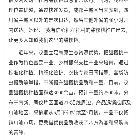
很多网友对牟托村甜樱桃口感非常认可。同时，茂县地
理位置优越，通过快递发货，成都主城区当天就到，四
川省主城区以外的是次日达，然后其他外省的48小时之
内送达。她说：“我有信心把牟托村的甜樱桃推广出去，
让更多人知道我们这里的甜樱桃。”
近年来，茂县立足高原生态资源优势，把甜樱桃产
业作为特色富民产业、乡村振兴支柱产业来培育，通过
标准化种植、精细化管护、农技专家田间指导、套袋防
虫提质等举措，不断提升甜樱桃品质和产量。目前，茂
县甜樱桃种植面积达3000余亩，预计产量约2500吨，分
布于南新、凤仪片区国道213沿线周边，产品远销成都及
川渝地区。采摘期从5月下旬持续至7月初，产品不仅畅
销川渝市场，更凭借优良品质收获了八方游客和采购商
的青睐。