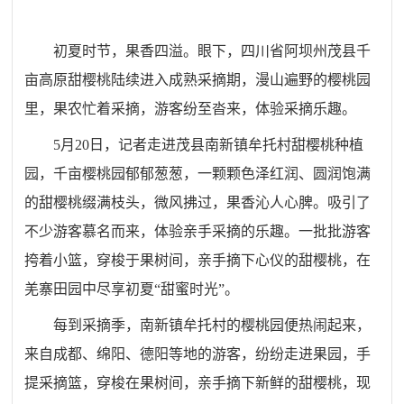
初夏时节，果香四溢。眼下，四川省阿坝州茂县千
亩高原甜樱桃陆续进入成熟采摘期，漫山遍野的樱桃园
里，果农忙着采摘，游客纷至沓来，体验采摘乐趣。
5月20日，记者走进茂县南新镇牟托村甜樱桃种植
园，千亩樱桃园郁郁葱葱，一颗颗色泽红润、圆润饱满
的甜樱桃缀满枝头，微风拂过，果香沁人心脾。吸引了
不少游客慕名而来，体验亲手采摘的乐趣。一批批游客
挎着小篮，穿梭于果树间，亲手摘下心仪的甜樱桃，在
羌寨田园中尽享初夏“甜蜜时光”。
每到采摘季，南新镇牟托村的樱桃园便热闹起来，
来自成都、绵阳、德阳等地的游客，纷纷走进果园，手
提采摘篮，穿梭在果树间，亲手摘下新鲜的甜樱桃，现