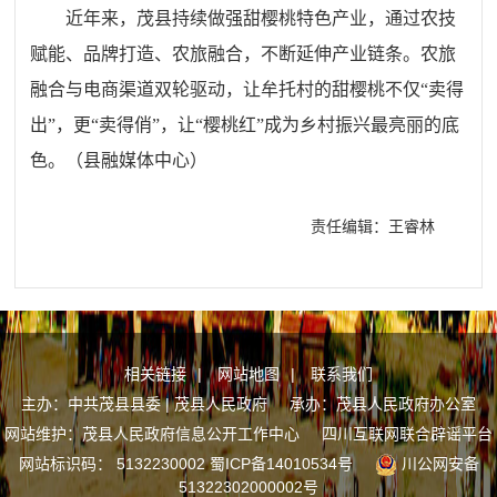
近年来，茂县持续做强甜樱桃特色产业，通过农技
赋能、品牌打造、农旅融合，不断延伸产业链条。农旅
融合与电商渠道双轮驱动，让牟托村的甜樱桃不仅“卖得
出”，更“卖得俏”，让“樱桃红”成为乡村振兴最亮丽的底
色。（县
融媒体中心
）
责任编辑：王睿林
相关链接
|
网站地图
|
联系我们
主办：中共茂县县委 | 茂县人民政府 承办：茂县人民政府办公室
网站维护：茂县人民政府信息公开工作中心
四川互联网联合辟谣平台
网站标识码： 5132230002
蜀ICP备14010534号
川公网安备
51322302000002号