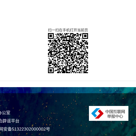
扫一扫在手机打开当前页
办公室
合辟谣平台
安备51322302000002号