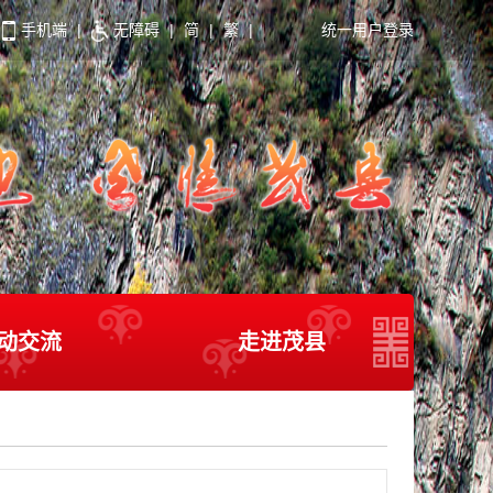
手机端
|
无障碍
|
简
|
繁
|
统一用户登录
动交流
走进茂县