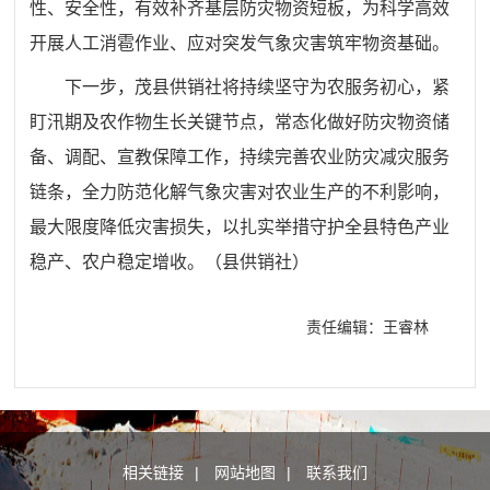
性、安全性，有效补齐基层防灾物资短板，为科学高效
开展人工消雹作业、应对突发气象灾害筑牢物资基础。
下一步，茂县供销社将持续坚守为农服务初心，紧
盯汛期及农作物生长关键节点，常态化做好防灾物资储
备、调配、宣教保障工作，持续完善农业防灾减灾服务
链条，全力防范化解气象灾害对农业生产的不利影响，
最大限度降低灾害损失，以扎实举措守护全县特色产业
稳产、农户稳定增收。
（
县
供销社
）
责任编辑：王睿林
相关链接
|
网站地图
|
联系我们