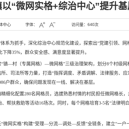
以“微网实格+综治中心”提升
体中心
字体：
访问量：
640次
”体系为抓手，深化综治中心规范化建设，探索出“党建引领、网
比下降35%，群众安全感、满意度显著提升。
“镇—村（专属网格）—微网格”三级治理架构，划分8个村级网格
所、司法所等力量，打造“指挥调度、矛盾调解、法律服务、应
3086户群众，确保问题发现在一线、解决在基层。
精细化配置280名网格员，选拔熟悉村情的村民担任微网格长，并
治、帮扶救助等活动16场次。同时，每个网格培育3-5名“法律
微网实格”构建“受理—分流—调处—反馈”全链条，建立“一户一