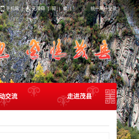
手机端
|
无障碍
|
简
|
繁
|
统一用户登录
动交流
走进茂县