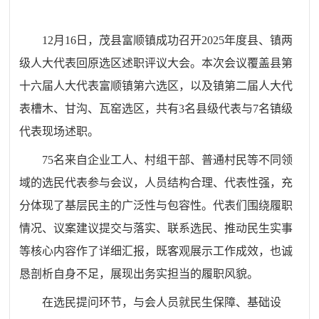
12
月
16
日，茂县富顺镇成功召开
2025
年度县、镇两
级人大代表回原选区述职评议大会。本次会议覆盖县第
十六届人大代表富顺镇第六选区，以及镇第二届人大代
表槽木、甘沟、瓦窑选区，共有
3
名县级代表与
7
名镇级
代表现场述职。
75
名来自企业工人、村组干部、普通村民等不同领
域的选民代表参与会议，人员结构合理、代表性强，充
分体现了基层民主的广泛性与包容性。代表们围绕履职
情况、议案建议提交与落实、联系选民、推动民生实事
等核心内容作了详细汇报，既客观展示工作成效，也诚
恳剖析自身不足，展现出务实担当的履职风貌。
在选民提问环节，与会人员就民生保障、基础设