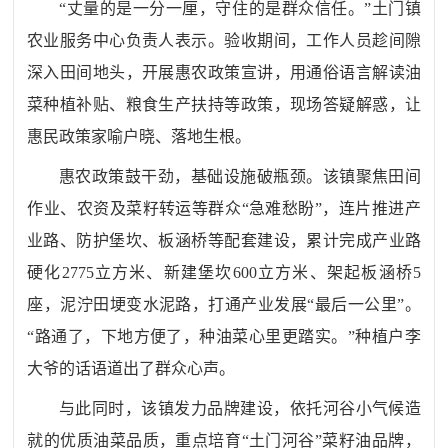
“丈量的是一分一厘，守住的是群众信任。”土门镇
农业服务中心负责人表示。验收期间，工作人员趁间隙
深入田间地头，开展惠农政策宣讲，用通俗语言解读油
菜种植补贴、粮食生产扶持等政策，现场答疑解惑，让
惠民政策家喻户晓、落地生根。
惠农政策鼓干劲，基础设施破瓶颈。该镇聚焦田间
作业、农资及菜籽转运等群众
“急难愁盼”，连片推进产
业路、防护堡坎、
板涵桥
等配套建设，累计完成产业路
硬化
2775立方米、新建堡坎600立方米、架起板涵桥5
座，泥泞田埂变水泥路，打通产业发展“最后一公里”。
“路通了，下地方便了，种油菜心里更踏实。”种植户李
大爷的话语道出了群众心声。
与此同时，该镇发力品牌建设，依托河谷小气候造
就的优质油菜品质，重点培育
“土门河谷”菜籽油品牌，