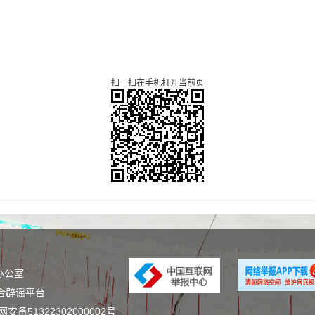
扫一扫在手机打开当前页
办公室
合辟谣平台
安备51322302000002号