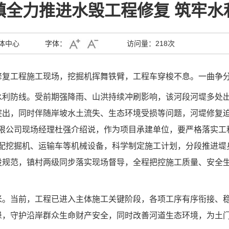
镇全力推进水毁工程修复 筑牢水
体中心
字体：
访问量：
218次
修复工程施工现场，挖掘机挥舞铁臂，工程车穿梭不息。一曲争
水利防线。受前期强降雨、山洪持续冲刷影响，该河段河堤多处
突出，同时伴随岸坡水土流失、生态环境受损等问题，河堤修复
限公司现场经理杜强介绍说，作为项目承建单位，要严格落实工
调配挖掘机、运输车等机械设备，科学制定施工计划，分段推进堤
设规范，镇村两级同步落实现场督导，全程把控施工质量、安全
0多米。当前，工程已进入主体施工关键阶段，各项工序有序衔接
患，守护沿岸群众生命财产安全，同时改善河道生态环境，为土