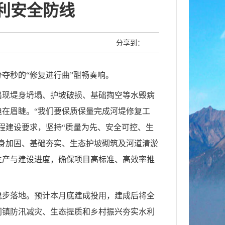
利安全防线
分享到：
分夺秒的
“修复进行曲”酣畅奏响。
出现堤身坍塌、护坡破损、基础掏空等水毁病
迫在眉睫。
“我们要保质保量完成河堤修复工
程建设要求，坚持“质量为先、安全可控、生
身加固、基础夯实、生态护坡砌筑及河道清淤
生产与建设进度，确保项目高标准、高效率推
、稳步落地。预计本月底建成投用，建成后将全
门镇防汛减灾、生态提质和乡村振兴夯实水利