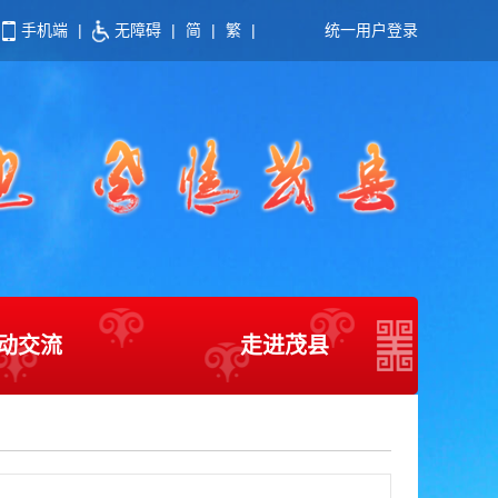
手机端
|
无障碍
|
简
|
繁
|
统一用户登录
动交流
走进茂县