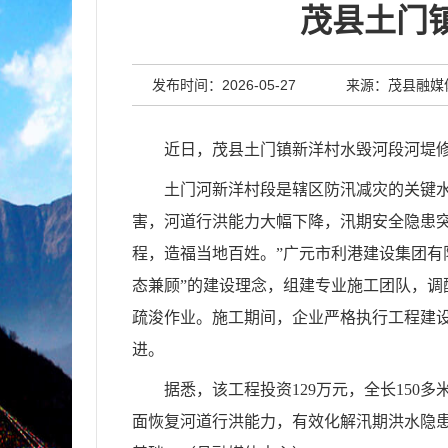
茂县土门
发布时间：2026-05-27
来源：茂县融媒
近日，茂县土门镇新洋村水毁河段河堤
土门河新洋村段是辖区防汛减灾的关键
害，河道行洪能力大幅下降，汛期安全隐患
程，造福当地百姓。”广元市利港建设集团有
态兼顾”的建设理念，组建专业施工团队，
疏浚作业。施工期间，企业严格执行工程建
进。
据悉，该工程投资
129万元，全长15
面恢复河道行洪能力，有效化解汛期洪水隐