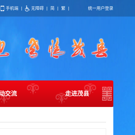
手机端
|
无障碍
|
简
|
繁
|
统一用户登录
动交流
走进茂县