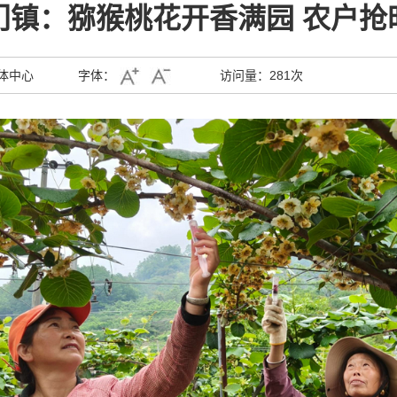
门镇：猕猴桃花开香满园 农户抢
体中心
字体：
访问量：
281次