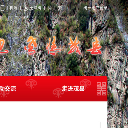
手机端
|
无障碍
|
简
|
繁
|
统一用户登录
动交流
走进茂县