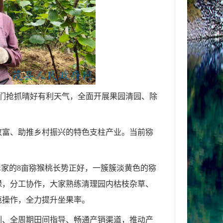
户们抢抓晴好有利天气，全面开展果园清园、除
致富、助推乡村振兴的特色支柱产业。当前猕
翠家的8亩猕猴桃长势正好，一簇簇淡黄色的猕
碌，分工协作，大家熟练清理园内枯枝杂草、
范操作，全力提升坐果率。
训、全周期田间指导、畅通产销渠道，推动产