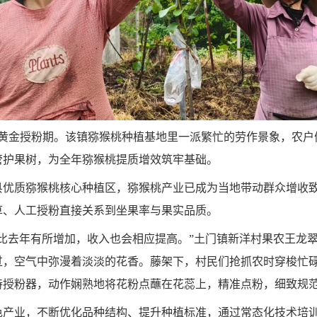
值黄金授粉期。该镇猕猴桃种植基地里一派繁忙的劳作景象，农
管护果树，为全年猕猴桃提质增效筑牢基础。
县优质猕猴桃核心种植区，猕猴桃产业已成为当地带动群众增收
草、人工授粉直接关系到坐果率与果实品质。
比去年有所增加，收入也会相应提高。”土门镇新洋村果农王龙
过，空气中弥漫着淡淡的花香。藤架下，村民们抢抓农时穿梭忙
持授粉器，动作娴熟地将花粉点蘸在花蕊上，精准点粉，细致规
色产业，不断优化品种结构、提升种植标准，通过常态化技术培