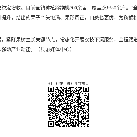
现稳定增收。目前全镇种植猕猴桃
700余亩，覆盖农户80余户。
可提升，结出的果子个头饱满、果形周正，口感也更优，为猕猴桃
展，紧盯果树生长关键节点，常态化开展农技下沉服务，全程跟
入强劲产业动能。（县融媒体中心）
扫一扫在手机打开当前页