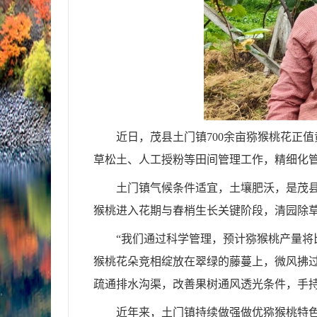
近日，茂县土门镇
700余亩猕猴桃花正
草松土、人工授粉等田间管理工作，精细化
土门镇气候条件适宜，土壤肥沃，是茂
猴桃进入花期与春梢生长关键阶段，清园除
“我们通过科学管理，预计猕猴桃产量将
猴桃花朵竞相绽放在翠绿的藤蔓上，微风拂
疏通排水沟渠，改善果树通风透光条件，手
近年来，土门镇持续做强做优猕猴桃特