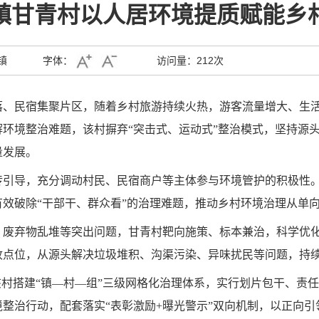
镇甘青村以人居环境提质赋能乡
镇
字体：
访问量：
212次
落、民宿集聚片区，随着乡村旅游持续火热，游客流量增大、生
环境整治难题，该村摒弃“突击式、运动式”整治模式，坚持源
量发展。
引导，充分调动村民、民宿商户等主体参与环境管护的积极性。
效破除“干部干、群众看”的治理难题，推动乡村环境治理从单
、废弃物乱堆等突出问题，甘青村靶向施策、标本兼治，科学优
收点位，从源头解决垃圾堆积、沟渠污染、异味扰民等问题，持
该村搭建“镇—村—组”三级网格化治理体系，实行划片包干、责
整治行动，配套落实“表彰激励+曝光警示”双向机制，以正向