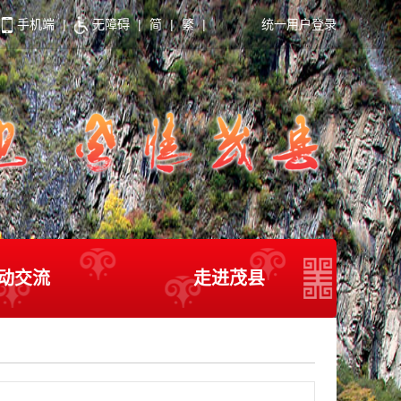
手机端
|
无障碍
|
简
|
繁
|
统一用户登录
动交流
走进茂县