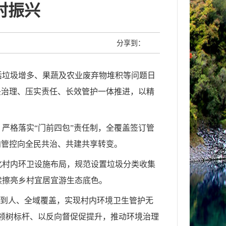
村振兴
分享到：
活垃圾增多、果蔬及农业废弃物堆积等问题日
头治理、压实责任、长效管护一体推进，以精
严格落实“门前四包”责任制，全覆盖签订管
向管控向全民共治、共建共享转变。
化村内环卫设施布局，规范设置垃圾分类收集
续擦亮乡村宜居宜游生态底色。
任到人、全域覆盖，实现村内环境卫生管护无
引领树标杆、以反向督促促提升，推动环境治理