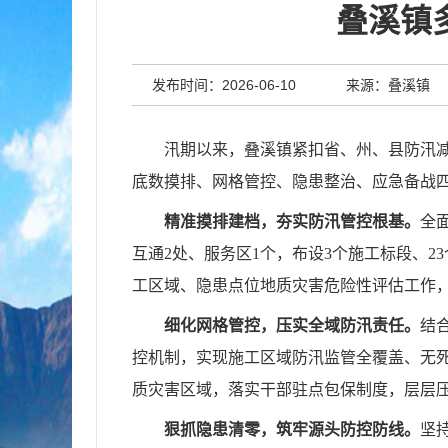
叠溪镇
发布时间：2026-06-10
来源：叠溪镇
汛期以来，叠溪镇紧扣省、州、县防汛
底数摸排、网格管控、隐患整治、应急备战
精准摸排建档，夯实防汛管控根基。
全
互通2处、服务区1个，布设3个施工标段、
工区域、隐患点位地质灾害危险性评估工作
细化网格管控，压实全域防汛责任。
结
控机制，实现施工区域防汛监管全覆盖、无
质灾害区域，落实干部驻点包保制度，层层
狠抓隐患清零，筑牢源头防控防线。
坚