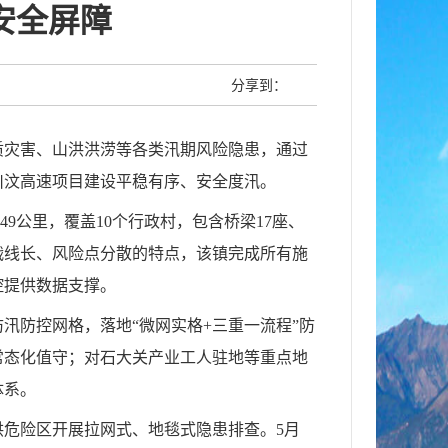
安全屏障
分享到：
质灾害、山洪洪涝等各类汛期风险隐患，通过
川汶高速项目建设平稳有序、安全度汛。
49公里，覆盖10个行政村，包含桥梁17座、
、战线长、风险点分散的特点，该镇完成所有施
控提供数据支撑。
汛防控网格，落地“微网实格+三重一流程”防
常态化值守；对石大关产业工人驻地等重点地
体系。
洪危险区开展拉网式、地毯式隐患排查。5月