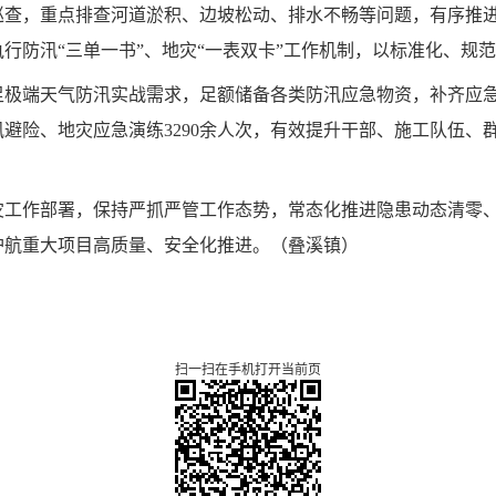
巡查，重点排查河道淤积、边坡松动、排水不畅等问题，有序推
行防汛“三单一书”、地灾“一表双卡”工作机制，以标准化、规
足极端天气防汛实战需求，足额储备各类防汛应急物资，补齐应
避险、地灾应急演练3290余人次，有效提升干部、施工队伍、
灾工作部署，保持严抓严管工作态势，常态化推进隐患动态清零
护航重大项目高质量、安全化推进。
（
叠溪镇
）
扫一扫在手机打开当前页