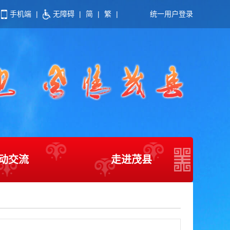
手机端
|
无障碍
|
简
|
繁
|
统一用户登录
动交流
走进茂县