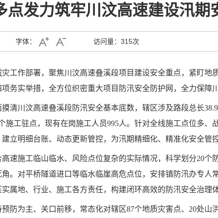
多点发力筑牢川汶高速建设汛期
字体：
访问量：
315次
减灾工作部署，聚焦川汶高速叠溪段项目建设安全重点，紧盯地
四项务实举措，全方位织密重大项目防汛安全防护网，全力保障
面摸清川汶高速叠溪段防汛安全基本底数，辖区涉及路段总长38.9
23个施工驻点，现有在岗施工人员995人。针对全线施工点位多
，建立明细台账、动态更新管控，为汛期精细化、精准化安全管
合高速施工临山临水、风险点位复杂的实际情况，科学划分20个防
死角。对平桥隧道进口等临水临崖高危点位，安排镇防汛办专人
压实属地、行业、施工各方责任，构建闭环高效的防汛安全治理
持预防为主、关口前移，常态化对辖区87个地质灾害点、20处山