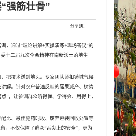
“强筋壮骨”
分享到：
，通过“理论讲解+实操演练+现场答疑”的
省委十二届九次全会精神在南新沃土落地生
园，把技术送到地头。专家团队紧扣镇域气候
统讲解。针对农户普遍反映的落果减产、树势
“痛点”，让参训群众听得懂、学得会、用得上，
学配比、最佳施药时段、废弃包装回收处置等
留，不仅保障了群众“舌尖上的安全”，更为