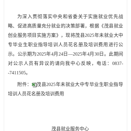
为深入贯彻落实中央和省委关于实施就业优先战
略、促进高质量充分就业的决策部署
，根据《茂县就业
创业服务
项目
实施方案
》，
现将
茂县
20
25
年未就业
大中
专
毕业生
职业指导
培训人员花名册及培训费用
进行公
示。公示期为
20
25
年
4
月
24
日
—
2025年4月30日
。此期间
对公示人员有异议的请向我
中心
反映，电话：
0837-
-
7411505
。
附件
：
茂县2025年未就业大中专毕业生职业指导
培训人员花名册及培训费用
茂县就业服务
中心