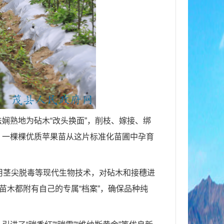
娴熟地为砧木“改头换面”，削枝、嫁接、绑
。一棵棵优质苹果苗从这片标准化苗圃中孕育
用茎尖脱毒等现代生物技术，对砧木和接穗进
苗木都附有自己的专属“档案”，确保品种纯