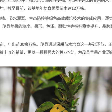
拔与土壤条件，筛选培育适应性更强、抗逆性更优的专用砧木，引进
片”。截至目前，该基地年培育优质苗木达12万株。
密植、节水灌溉、生态防控等绿色高效栽培技术的集成应用，逐步
环。茂县苹果的糖度、果形、色泽、耐贮性等指标稳步提升，品牌
余亩，年出苗30余万株。茂县通过深耕苗木培育这一基础环节，
育着丰收的希望，更以一颗颗强大的种业“芯”，为茂县苹果产业