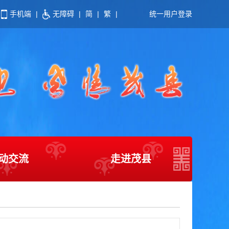
手机端
|
无障碍
|
简
|
繁
|
统一用户登录
动交流
走进茂县