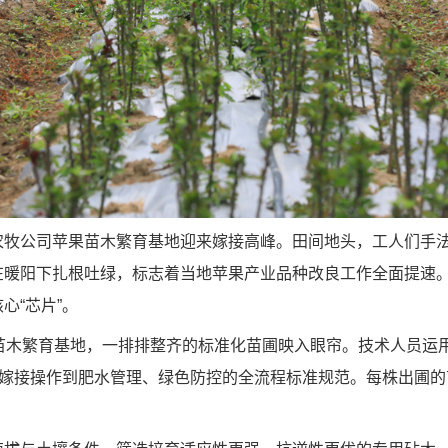
牧公司苹果苗木繁育基地迎来嫁接高峰。田间地头，工人们手法
在暖阳下扎根吐绿，标志着当地苹果产业品种改良工作全面提速
心“芯片”。
苗木繁育基地，一排排整齐的标准化苗圃映入眼帘。技术人员运
、嫁接操作到肥水管理、绿色防控的全流程标准规范。每株出圃的
。