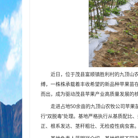
近日，位于茂县富顺镇胜利村的九顶山农
缚，一株株承载着丰收希望的新品种苹果苗
而出，成为驱动茂县苹果产业高质量发展的核
走进占地50余亩的九顶山农牧公司苹果
行“双脱毒”处理。基地严格执行从基质配比
正、根系发达、茎秆粗壮、无检疫性病虫害