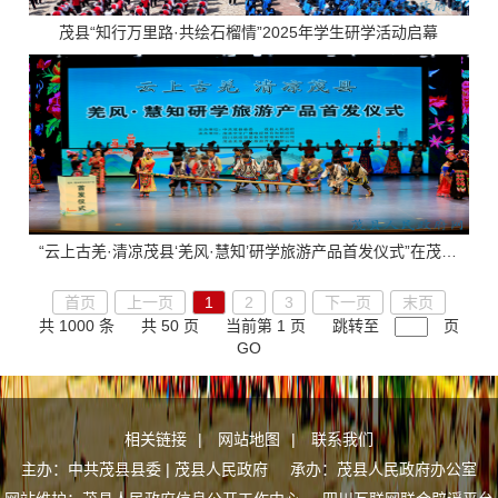
茂县“知行万里路·共绘石榴情”2025年学生研学活动启幕
“云上古羌·清凉茂县‘羌风·慧知’研学旅游产品首发仪式”在茂县中国古羌城举行
首页
上一页
1
2
3
下一页
末页
共 1000 条
共 50 页
当前第 1 页
跳转至
页
GO
相关链接
|
网站地图
|
联系我们
主办：中共茂县县委 | 茂县人民政府 承办：茂县人民政府办公室