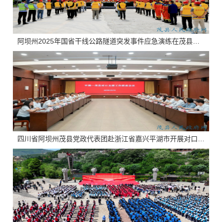
阿坝州2025年国省干线公路隧道突发事件应急演练在茂县举行
四川省阿坝州茂县党政代表团赴浙江省嘉兴平湖市开展对口支援考察