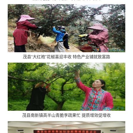
茂县“大红袍”花椒喜迎丰收 特色产业铺就致富路
茂县南新镇高半山青脆李疏果忙 提质增效促增收