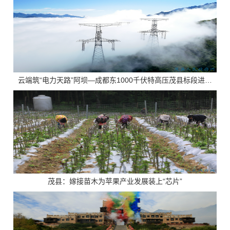
云端筑“电力天路”阿坝—成都东1000千伏特高压茂县标段进入最后冲刺
茂县：嫁接苗木为苹果产业发展装上“芯片”