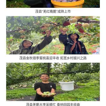
茂县“羌红晚脆”成熟上市
茂县金秋错季蜜桃喜迎丰收 拓宽乡村振兴之路
茂县羌脆大李采摘忙 奏响田园丰收曲