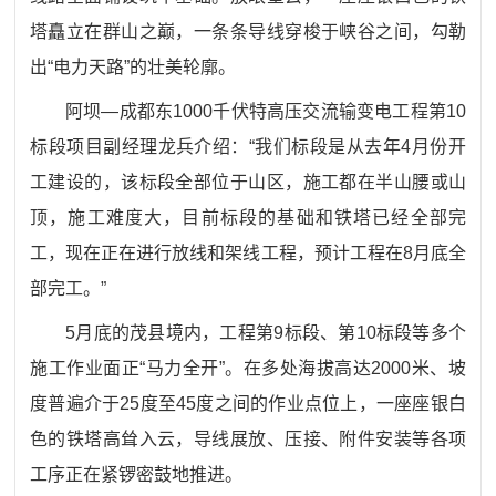
塔矗立在群山之巅，一条条导线穿梭于峡谷之间，勾勒
出
“电力天路”的壮美轮廓。
阿坝
—成都东1000千伏特高压交流输变电工程第10
标段项目副经理龙兵介绍：“我们标段是从去年4月份开
工建设的，该标段全部位于山区，施工都在半山腰或山
顶，施工难度大，目前标段的基础和铁塔已经全部完
工，现在正在进行放线和架线工程，预计工程在8月底全
部完工。”
5月底的茂县境内，工程第9标段、第10标段等多个
施工作业面正“马力全开”。在多处海拔高达2000米、坡
度普遍介于25度至45度之间的作业点位上，一座座银白
色的铁塔高耸入云，导线展放、压接、附件安装等各项
工序正在紧锣密鼓地推进。