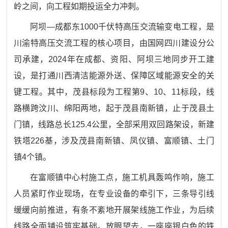
岭之间，向工程如期投运全力冲刺。
阿坝
—成都东1000千伏特高压交流输变电工程，是
川渝特高压交流工程的核心项目，由国网四川建设分公
司承建，2024年在成都、资阳、阿坝三地同步开工建
设，是打通川西清洁能源外送、保障区域能源安全的关
键工程。其中，茂县标段为工程第9、10、11标段，线
路横跨汶川、绵阳两地，起于茂县南新镇，止于茂县土
门镇，线路总长125.4公里，全部采用双回路架设，新建
铁塔226基，涉及茂县南新镇、凤仪镇、富顺镇、土门
镇4个镇。
在富顺镇中心村施工点，施工机具轰鸣作响，施工
人员紧盯作业现场，在专业设备的牵引下，三条导引线
缓缓向前推进，有条不紊地开展架线施工作业，为后续
线路全面铺设筑牢基础。放眼望去，一座座银白色的铁