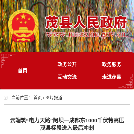
政务公开
政务服务
首页
互动交流
走进茂县
当前位置：
首页
/
图片报道
云端筑“电力天路”阿坝—成都东1000千伏特高压
茂县标段进入最后冲刺