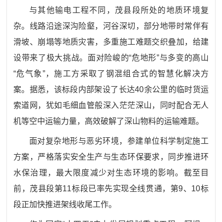
与其他输电工程不同，茂县段所处的地质环境复
杂。线路沿途深沟险壑，河谷深切，部分地带时常伴有
滑坡、崩塌等地质灾害，多重施工难题交织叠加，给建
设带来了极大挑战。面对险峻的
“危地形”与多变的高山
“危气象”，施工方采取了钢混组合式的智慧化解决方
案。据悉，该标段内部架设了长达40余公里的临时货运
索道网，犹如毛细血管般深入茫茫深山，同时配合无人
机等空中运输力量，高效破解了深山物料的运输难题。
面对复杂地形与恶劣环境，参建单位科学制定施工
方案，严格落实安全生产与生态环保要求，同步推进环
水保治理，最大限度减少对生态环境的影响。截至目
前，茂县段第
11标段已率先实现全线贯通，第9、10标
段正加快推进架线收尾工作。