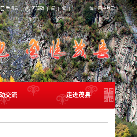
手机端
|
无障碍
|
简
|
繁
|
统一用户登录
动交流
走进茂县