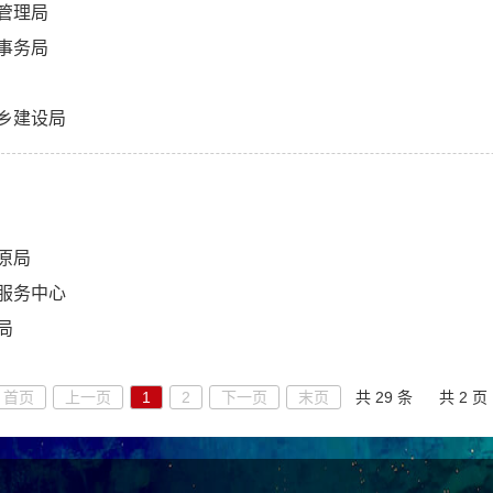
管理局
事务局
乡建设局
原局
服务中心
局
首页
上一页
1
2
下一页
末页
共 29 条
共 2 页