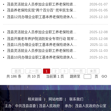
茂县灵活就业人员参加企业职工养老保险退休预审信息公示
2026-01-07
茂县养老保险实现“两个百分百” 兜牢民生保障底线
2026-01-05
茂县12月办理企业职工基本养老保险退休人员情况公示
2025-12-10
茂县灵活就业人员参加企业职工养老保险退休预审信息公示
2025-12-08
茂县开展老年养护院消防安全专项行动 筑牢养老机构“安全防火墙”
2025-12-08
茂县11月办理企业职工基本养老保险退休人员情况公示
2025-11-11
茂县灵活就业人员参加企业职工养老保险退休预审信息公示
2025-11-03
茂县10月办理企业职工基本养老保险退休人员情况公示（补充名单）
2025-10-21
首页
上一页
1
2
3
下一页
末页
共 186 条
共 10 页
当前第 1 页
跳转至
页
GO
相关链接
|
网站地图
|
联系我们
主办：中共茂县县委 | 茂县人民政府 承办：茂县人民政府办公室