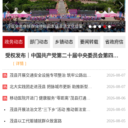
众共赴国家级非遗文化盛宴
政务动态
部门动态
乡镇动态
要闻转载
省政府信
息
受权发布｜中国共产党第二十届中央委员会第四次全体会议公报
[ 详情 ]
茂县开展交通安全设施专项整治 筑牢公路出行安全防线
2026-08-07
北大实践团走进茂县 把脉城市更新 助推新型城镇化建设
2026-08-07
移动医院开进门 健康服务“零距离”茂县打通老年健康服务“最后一公里”
2026-08-06
茂县开展法治文艺“三下乡”活动 推动普法宣传入民心
2026-08-05
茂县以工代赈铺就群众致富路
2026-08-05